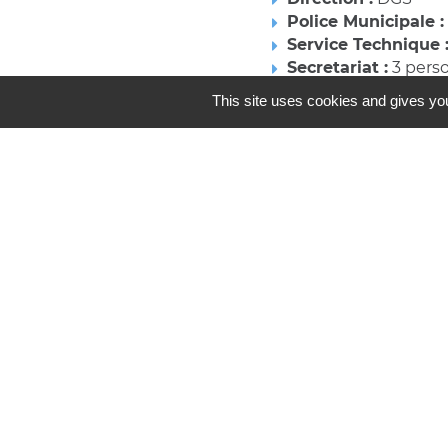
Police Municipale 
Service Technique 
Secretariat :
3 pers
Ecole Maternelle :
4
This site uses cookies and gives you
Entretien Bâtiment
Restaurant scolair
Médiathèque :
1 re
Haut de page