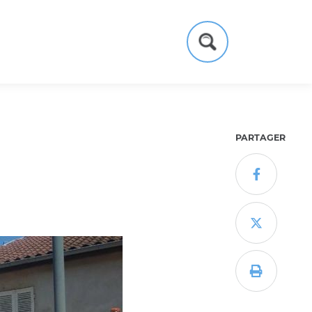
Formulaire
de
recherche
PARTAGER


