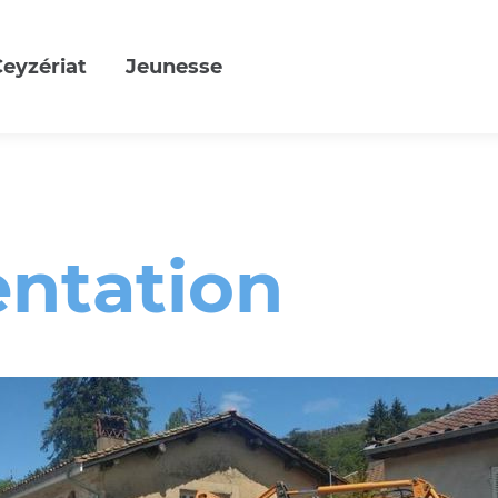
Ceyzériat
Jeunesse
entation