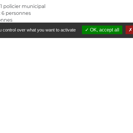
:
1 policier municipal
:
6 personnes
onnes
 personnes
 control over what you want to activate
OK, accept all
s communaux / Groupe scolaire / Restaurant scolair
e :
1 cuisinier
sponsable