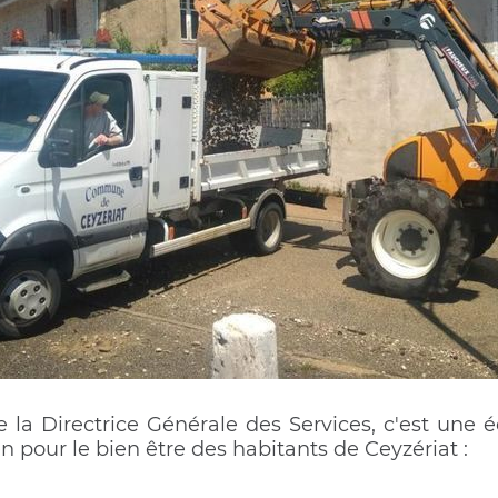
e la Directrice Générale des Services, c'est une
n pour le bien être des habitants de Ceyzériat :