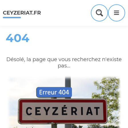
Menu
Contenu
Recherche
Me
CEYZERIAT.FR
Formulaire
de
recherche
404
Désolé, la page que vous recherchez n'existe
pas...